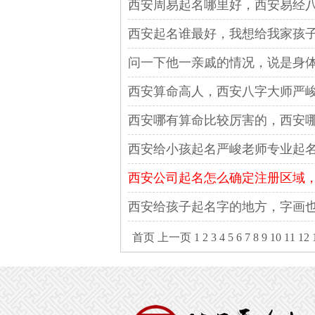
西安周易起名哪里好，西安易经
西安起名谁最好，我想给我家孩
问一下他一亲戚的情况，说是身体
西安算命高人，西安八字大师严峻
西安哪有算命比较厉害的，西安
西安给小孩起名严峻老师专业起
西安公司起名怎么确定注册区域，是
西安给孩子起名字的地方，字画
首页
上一页
1
2
3
4
5
6
7
8
9
10
11
12