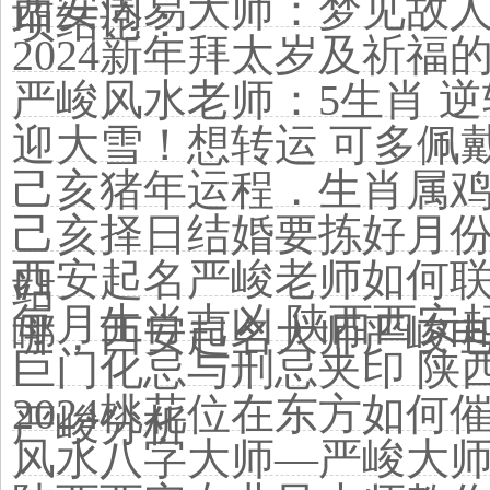
西安周易大师：梦见故
项结论：
2024新年拜太岁及祈福
严峻风水老师：5生肖 
​迎大雪！想转运 可多佩
己亥猪年运程．生肖属
己亥择日结婚要拣好月
西安起名严峻老师如何
站
每月生肖吉凶 陕西西安
哪，西安起名大师严峻
巨门化忌与刑忌夹印 陕
2024桃花位在东方如何
严峻分析
风水八字大师—严峻大