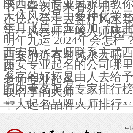
陕西西安专业风水师教
书，学识归来看好书
人体风水是由多种化学
正……等十大客厅风水
年月飞星二五交加（正
第一风水师严峻大师陕
明年九运 2024年会怎
西安风水大师联系方式
西安附近有名风水大师
西安专业起名的公司哪
峻
名字的好坏是由人去给
老师专业起名
国内著名起名专家排行
取名字的大师
十大起名品牌大师排行
首页
上一页
1
2
3
4
5
6
7
8
9
10
11
12
13
14
15
16
17
18
19
20
2
中国