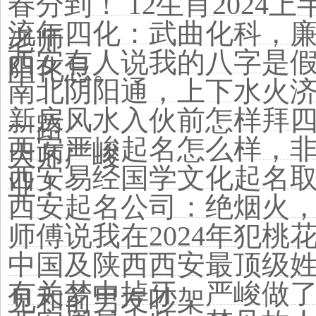
春分到！ 12生肖202
流年四化：武曲化科，
老师
西安有人说我的八字是
阳化忌。
南北阴阳通，上下水火
新房风水入伙前怎样拜
一路
西安严峻起名怎么样，
大师严峻
西安易经国学文化起名
业！
西安起名公司：绝烟火
师傅说我在2024年犯桃花
中国及陕西西安最顶级
有关梦中掉牙，严峻做
见和前男友吵架