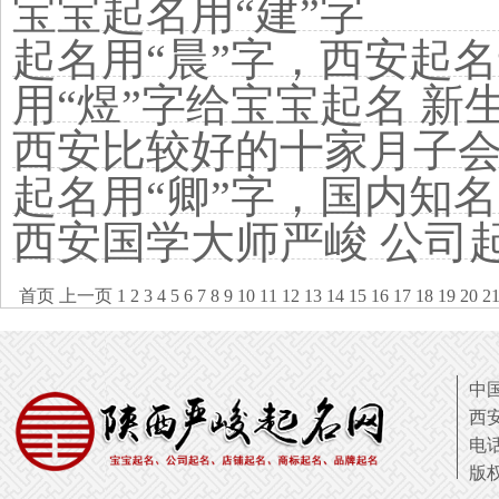
宝宝起名用“建”字
起名用“晨”字，西安起
用“煜”字给宝宝起名 
西安比较好的十家月子
起名用“卿”字，国内知
西安国学大师严峻 公司
首页
上一页
1
2
3
4
5
6
7
8
9
10
11
12
13
14
15
16
17
18
19
20
2
中国
西
电话
版