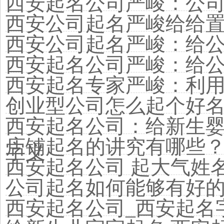
西安起名公司严峻：公司
西安公司起名严峻给给
西安公司起名严峻：给
西安起名公司严峻：给
西安起名专家严峻：利
创业型公司怎么起个好
西安起名公司：给新生
店铺起名的讲究有哪些
字义
西安起名公司 起大气姓
公司起名如何能够有好
西安起名公司_西安起名