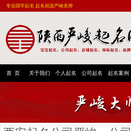
专业国学起名 起名就选严峻老师
首 页
关于我们
个人起名
公司起名
起名案例