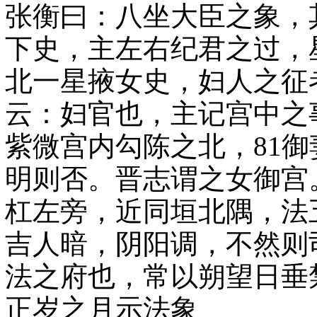
张衡曰：八坐大臣之象，
下史，主左右纪君之过，
北一星掖女史，妇人之征
云：妇官也，主记宫中之
紫微宫内勾陈之北，81
明则否。晋志谓之女御宫
杠左旁，近同垣北隅，法
吉人暗，阴阳调，不然则
法之府也，常以朔望日垂
正岁之月示法象